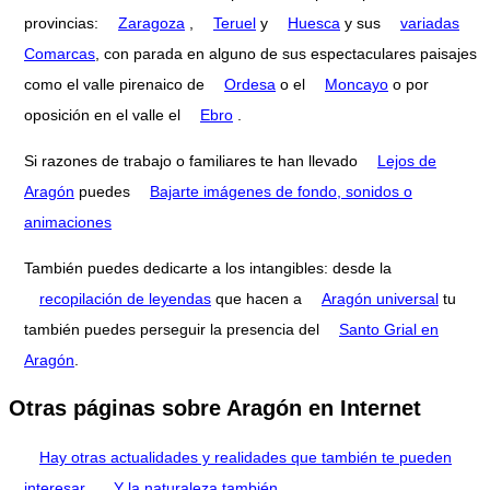
provincias:
Zaragoza
,
Teruel
y
Huesca
y sus
variadas
Comarcas
, con parada en alguno de sus espectaculares paisajes
como el valle pirenaico de
Ordesa
o el
Moncayo
o por
oposición en el valle el
Ebro
.
Si razones de trabajo o familiares te han llevado
Lejos de
Aragón
puedes
Bajarte imágenes de fondo, sonidos o
animaciones
También puedes dedicarte a los intangibles: desde la
recopilación de leyendas
que hacen a
Aragón universal
tu
también puedes perseguir la presencia del
Santo Grial en
Aragón
.
Otras páginas sobre Aragón en Internet
Hay otras actualidades y realidades que también te pueden
interesar
,
Y la naturaleza también.