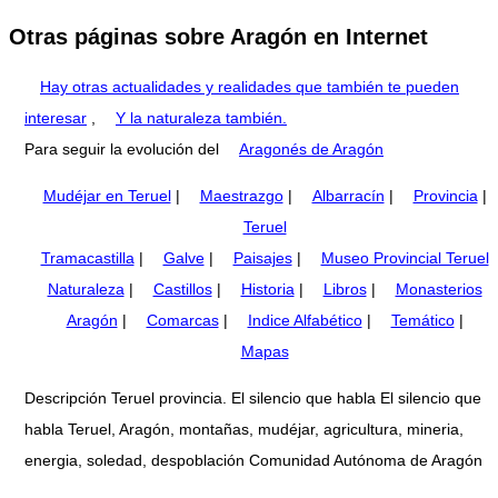
Otras páginas sobre Aragón en Internet
Hay otras actualidades y realidades que también te pueden
interesar
,
Y la naturaleza también.
Para seguir la evolución del
Aragonés de Aragón
Mudéjar en Teruel
|
Maestrazgo
|
Albarracín
|
Provincia
|
Teruel
Tramacastilla
|
Galve
|
Paisajes
|
Museo Provincial Teruel
Naturaleza
|
Castillos
|
Historia
|
Libros
|
Monasterios
Aragón
|
Comarcas
|
Indice Alfabético
|
Temático
|
Mapas
Descripción Teruel provincia. El silencio que habla El silencio que
habla Teruel, Aragón, montañas, mudéjar, agricultura, mineria,
energia, soledad, despoblación Comunidad Autónoma de Aragón