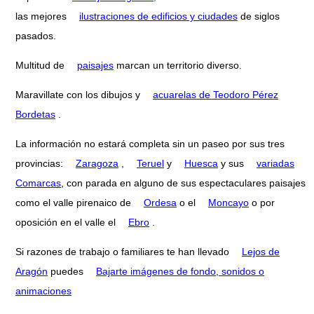
las mejores
ilustraciones de edificios y ciudades
de siglos
pasados.
Multitud de
paisajes
marcan un territorio diverso.
Maravillate con los dibujos y
acuarelas de Teodoro Pérez
Bordetas
.
La información no estará completa sin un paseo por sus tres
provincias:
Zaragoza
,
Teruel
y
Huesca
y sus
variadas
Comarcas
, con parada en alguno de sus espectaculares paisajes
como el valle pirenaico de
Ordesa
o el
Moncayo
o por
oposición en el valle el
Ebro
.
Si razones de trabajo o familiares te han llevado
Lejos de
Aragón
puedes
Bajarte imágenes de fondo, sonidos o
animaciones