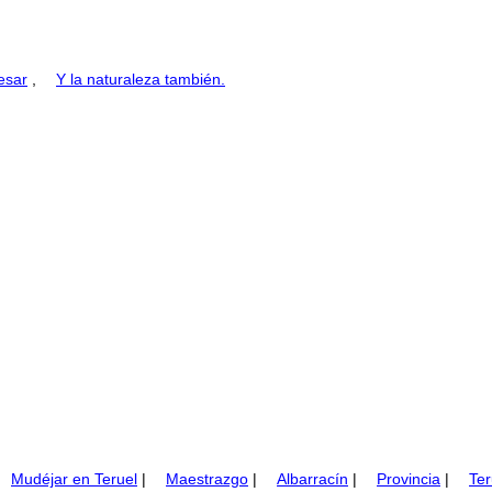
esar
,
Y la naturaleza también.
Mudéjar en Teruel
|
Maestrazgo
|
Albarracín
|
Provincia
|
Ter