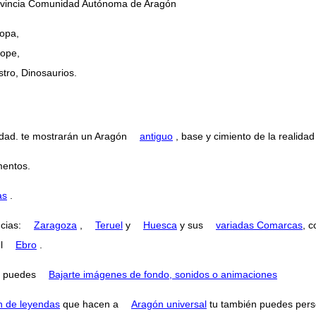
Provincia Comunidad Autónoma de Aragón
opa,
lope,
stro, Dinosaurios.
dad. te mostrarán un Aragón
antiguo
, base y cimiento de la realidad
entos.
as
.
ncias:
Zaragoza
,
Teruel
y
Huesca
y sus
variadas Comarcas
, 
el
Ebro
.
puedes
Bajarte imágenes de fondo, sonidos o animaciones
n de leyendas
que hacen a
Aragón universal
tu también puedes perse