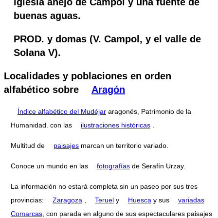
iglesia anejo de Campol y una fuente de
buenas aguas.
PROD. y domas (V. Campol, y el valle de
Solana V).
Localidades y poblaciones en orden
alfabético sobre
Aragón
Índice alfabético del Mudéjar
aragonés, Patrimonio de la
Humanidad. con las
ilustraciones históricas
.
Multitud de
paisajes
marcan un territorio variado.
Conoce un mundo en las
fotografías
de Serafín Urzay.
La información no estará completa sin un paseo por sus tres
provincias:
Zaragoza
,
Teruel
y
Huesca
y sus
variadas
Comarcas
, con parada en alguno de sus espectaculares paisajes