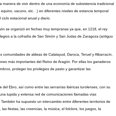
a manera de vivir dentro de una economía de subsistencia tradicional
n equino, vacuno, etc…) en diferentes niveles de estancia temporal
ciclo estacional anual y diario.
agón se organizó en fechas muy tempranas ya que, en 1218, el rey
ilegios a la cofradía de San Simón y San Judas de Zaragoza (antiguo
as comunidades de aldeas de Calatayud, Daroca, Teruel y Albarracín,
ones más importantes del Reino de Aragón. Por ellas los ganaderos
bros, proteger los privilegios de pasto y garantizar las
le del Ebro, así como entre las serranías ibéricas turolenses, con su
o una tupida y extensa red de comunicaciones llamadas vías
También ha supuesto un intercambio entre diferentes territorios de
las fiestas, las creencias, la música, el folclore, los juegos, la