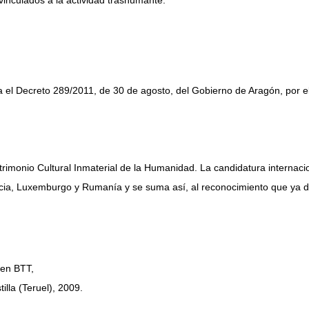
vinculados a la actividad trashumante.
ica el Decreto 289/2011, de 30 de agosto, del Gobierno de Aragón, por
imonio Cultural Inmaterial de la Humanidad. La candidatura internaci
ia, Luxemburgo y Rumanía y se suma así, al reconocimiento que ya disf
 en BTT,
lla (Teruel), 2009.