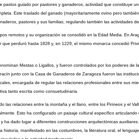
e pastos guiado por pastores y ganaderos, actividad que constituye un
completa. Este traslado del ganado (mayoritariamente ovino pero tambié
naderos, pastores y sus familias, regulando también las actividades del 
empos remotos y su organización se consolidó en la Edad Media. En Ar
lar que perduró hasta 1828 y, en 1229, el mismo monarca concedió Priv
enominan Mestas o Ligallos, y fueron controlados por los poderes de l
racín junto con la Casa de Ganaderos de Zaragoza fueron las instituci
ocales, encargada de regular las relaciones profesionales entre sus miem
tiva tanto escrita como consuetudinaria.
 las relaciones entre la montaña y el llano, entre los Pirineos y el Val
lmente. Esto ha configurado un paisaje cultural específico articuland
ha dado lugar a diferentes construcciones arquitectónicas auxiliares. 
historia, manifestado en las costumbres, la literatura oral, el lenguaje, 