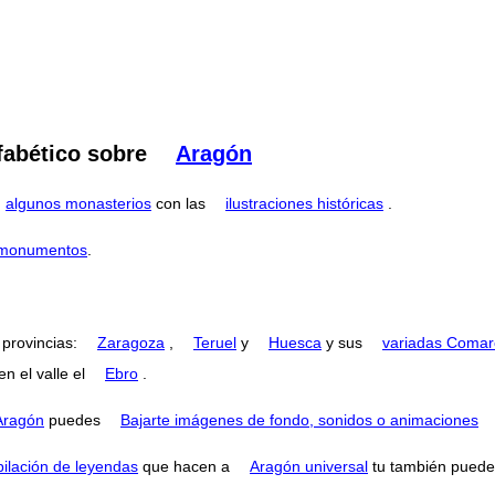
fabético sobre
Aragón
algunos monasterios
con las
ilustraciones históricas
.
s monumentos
.
 provincias:
Zaragoza
,
Teruel
y
Huesca
y sus
variadas Comar
n el valle el
Ebro
.
Aragón
puedes
Bajarte imágenes de fondo, sonidos o animaciones
pilación de leyendas
que hacen a
Aragón universal
tu también puedes