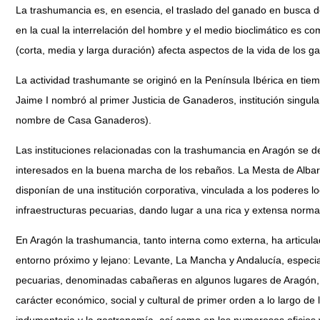
La trashumancia es, en esencia, el traslado del ganado en busca d
en la cual la interrelación del hombre y el medio bioclimático es 
(corta, media y larga duración) afecta aspectos de la vida de los ga
La actividad trashumante se originó en la Península Ibérica en ti
Jaime I nombró al primer Justicia de Ganaderos, institución singu
nombre de Casa Ganaderos).
Las instituciones relacionadas con la trashumancia en Aragón se d
interesados en la buena marcha de los rebaños. La Mesta de Albar
disponían de una institución corporativa, vinculada a los poderes l
infraestructuras pecuarias, dando lugar a una rica y extensa norma
En Aragón la trashumancia, tanto interna como externa, ha articulado
entorno próximo y lejano: Levante, La Mancha y Andalucía, especia
pecuarias, denominadas cabañeras en algunos lugares de Aragón, y 
carácter económico, social y cultural de primer orden a lo largo de la 