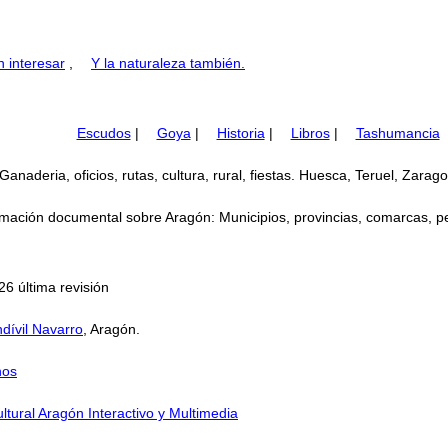
 interesar
,
Y la naturaleza también.
Escudos
|
Goya
|
Historia
|
Libros
|
Tashumancia
naderia, oficios, rutas, cultura, rural, fiestas. Huesca, Teruel, Zarag
mación documental sobre Aragón: Municipios, provincias, comarcas, perso
6 última revisión
dívil Navarro
, Aragón.
nos
ltural Aragón Interactivo y Multimedia