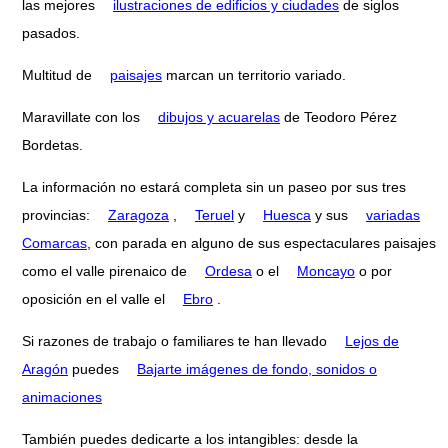
las mejores
ilustraciones de edificios y ciudades
de siglos
pasados.
Multitud de
paisajes
marcan un territorio variado.
Maravillate con los
dibujos y acuarelas
de Teodoro Pérez
Bordetas.
La información no estará completa sin un paseo por sus tres
provincias:
Zaragoza
,
Teruel
y
Huesca
y sus
variadas
Comarcas
, con parada en alguno de sus espectaculares paisajes
como el valle pirenaico de
Ordesa
o el
Moncayo
o por
oposición en el valle el
Ebro
.
Si razones de trabajo o familiares te han llevado
Lejos de
Aragón
puedes
Bajarte imágenes de fondo, sonidos o
animaciones
También puedes dedicarte a los intangibles: desde la