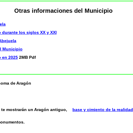
Otras informaciones del Municipio
ela
 durante los siglos XX y XXI
Abejuela
l Municipio
o en 2025
2MB Pdf
ónoma de Aragón
te mostrarán un Aragón antiguo,
base y cimiento de la realidad
 monumentos.