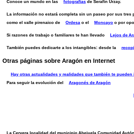
Conoce un mundo en las
fotografías
de Serafín Urzay.
La información no estará completa sin un paseo por sus tres 
como el valle pirenaico de
Ordesa
o el
Moncayo
o por opos
Si razones de trabajo o familiares te han llevado
Lejos de A
También puedes dedicarte a los intangibles: desde la
recop
Otras páginas sobre Aragón en Internet
Hay otras actualidades y realidades que también te pueden 
Para seguir la evolución del
Aragonés de Aragón
La Cervera localidad del municipio Abejuela Comunidad Aut