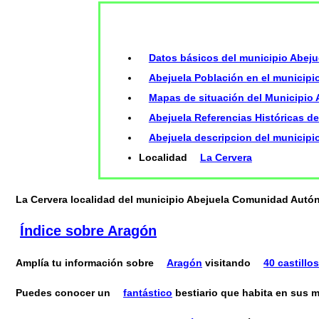
Datos básicos del municipio Abeju
Abejuela Población en el municipio
Mapas de situación del Municipio 
Abejuela Referencias Históricas de
Abejuela descripcion del municipi
Localidad
La Cervera
La Cervera localidad del municipio Abejuela Comunidad Aut
Índice sobre Aragón
Amplía tu información sobre
Aragón
visitando
40 castillos
Puedes conocer un
fantástico
bestiario que habita en sus