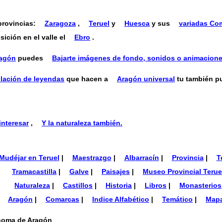
provincias:
Zaragoza
,
Teruel
y
Huesca
y sus
variadas Co
ición en el valle el
Ebro
.
ragón
puedes
Bajarte imágenes de fondo, sonidos o animacion
ilación de leyendas
que hacen a
Aragón universal
tu también pu
interesar
,
Y la naturaleza también.
Mudéjar en Teruel
|
Maestrazgo
|
Albarracín
|
Provincia
|
T
Tramacastilla
|
Galve
|
Paisajes
|
Museo Provincial Terue
Naturaleza
|
Castillos
|
Historia
|
Libros
|
Monasterios
Aragón
|
Comarcas
|
Indice Alfabético
|
Temático
|
Map
ónoma de Aragón