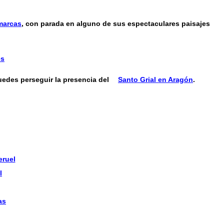
marcas
, con parada en alguno de sus espectaculares paisajes
es
edes perseguir la presencia del
Santo Grial en Aragón
.
eruel
l
as