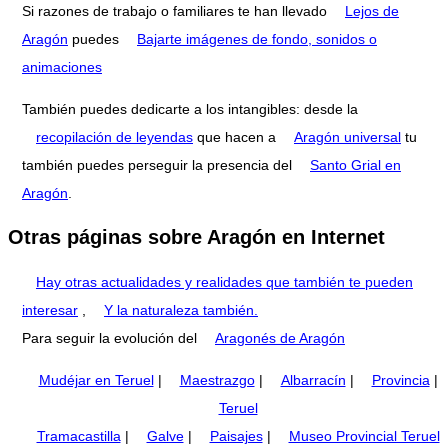
Si razones de trabajo o familiares te han llevado
Lejos de
Aragón
puedes
Bajarte imágenes de fondo, sonidos o
animaciones
También puedes dedicarte a los intangibles: desde la
recopilación de leyendas
que hacen a
Aragón universal
tu
también puedes perseguir la presencia del
Santo Grial en
Aragón
.
Otras páginas sobre Aragón en Internet
Hay otras actualidades y realidades que también te pueden
interesar
,
Y la naturaleza también.
Para seguir la evolución del
Aragonés de Aragón
Mudéjar en Teruel
|
Maestrazgo
|
Albarracín
|
Provincia
|
Teruel
Tramacastilla
|
Galve
|
Paisajes
|
Museo Provincial Teruel