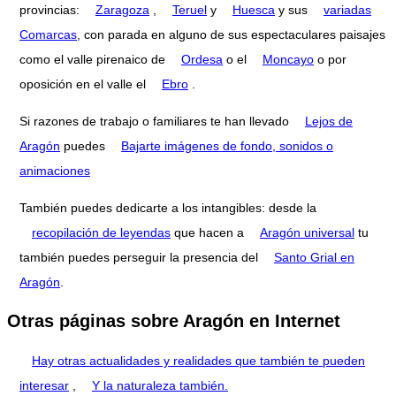
provincias:
Zaragoza
,
Teruel
y
Huesca
y sus
variadas
Comarcas
, con parada en alguno de sus espectaculares paisajes
como el valle pirenaico de
Ordesa
o el
Moncayo
o por
oposición en el valle el
Ebro
.
Si razones de trabajo o familiares te han llevado
Lejos de
Aragón
puedes
Bajarte imágenes de fondo, sonidos o
animaciones
También puedes dedicarte a los intangibles: desde la
recopilación de leyendas
que hacen a
Aragón universal
tu
también puedes perseguir la presencia del
Santo Grial en
Aragón
.
Otras páginas sobre Aragón en Internet
Hay otras actualidades y realidades que también te pueden
interesar
,
Y la naturaleza también.