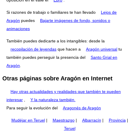
Si razones de trabajo o familiares te han llevado
Lejos de
Aragón
puedes
Bajarte imágenes de fondo, sonidos o
animaciones
También puedes dedicarte a los intangibles: desde la
recopilación de leyendas
que hacen a
Aragón universal
tu
también puedes perseguir la presencia del
Santo Grial en
Aragón
.
Otras páginas sobre Aragón en Internet
Hay otras actualidades y realidades que también te pueden
interesar
,
Y la naturaleza también.
Para seguir la evolución del
Aragonés de Aragón
Mudéjar en Teruel
|
Maestrazgo
|
Albarracín
|
Provincia
|
Teruel