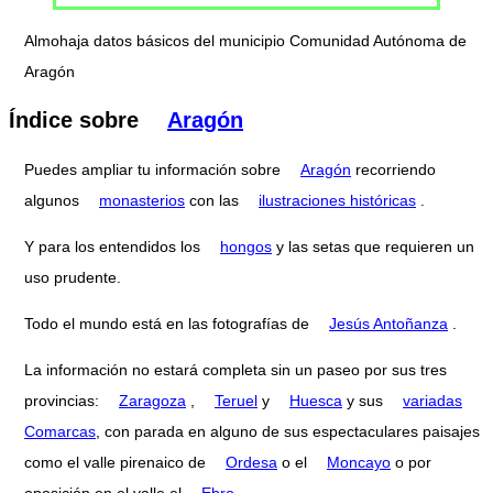
Almohaja datos básicos del municipio Comunidad Autónoma de
Aragón
Índice sobre
Aragón
Puedes ampliar tu información sobre
Aragón
recorriendo
algunos
monasterios
con las
ilustraciones históricas
.
Y para los entendidos los
hongos
y las setas que requieren un
uso prudente.
Todo el mundo está en las fotografías de
Jesús Antoñanza
.
La información no estará completa sin un paseo por sus tres
provincias:
Zaragoza
,
Teruel
y
Huesca
y sus
variadas
Comarcas
, con parada en alguno de sus espectaculares paisajes
como el valle pirenaico de
Ordesa
o el
Moncayo
o por
oposición en el valle el
Ebro
.