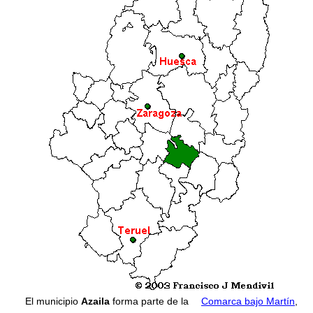
El municipio
Azaila
forma parte de la
Comarca bajo Martín
,