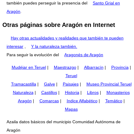
también puedes perseguir la presencia del
Santo Grial en
Aragón
.
Otras páginas sobre Aragón en Internet
Hay otras actualidades y realidades que también te pueden
interesar
,
Y la naturaleza también.
Para seguir la evolución del
Aragonés de Aragón
Mudéjar en Teruel
|
Maestrazgo
|
Albarracín
|
Provincia
|
Teruel
Tramacastilla
|
Galve
|
Paisajes
|
Museo Provincial Teruel
Naturaleza
|
Castillos
|
Historia
|
Libros
|
Monasterios
Aragón
|
Comarcas
|
Indice Alfabético
|
Temático
|
Mapas
Azaila datos básicos del municipio Comunidad Autónoma de
Aragón