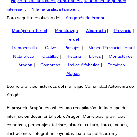
Hay otras actualidades y realidades que también te pueden
interesar
,
Y la naturaleza también.
Para seguir la evolución del
Aragonés de Aragón
Mudéjar en Teruel
|
Maestrazgo
|
Albarracín
|
Provincia
|
Teruel
Tramacastilla
|
Galve
|
Paisajes
|
Museo Provincial Teruel
Naturaleza
|
Castillos
|
Historia
|
Libros
|
Monasterios
Aragón
|
Comarcas
|
Indice Alfabético
|
Temático
|
Mapas
Bea referencias históricas del municipio Comunidad Autónoma de
Aragón
El proyecto Aragón es así, es una recopilación de todo tipo de
información documental sobre Aragón: Municipios, provincias,
comarcas, personajes, folclore, historia, cultura, libros, mapas,
ilustraciones, fotografías, leyendas, para su publicación y