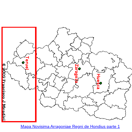
Mapa Novisima Arragoniae Regni de Hondius parte 1