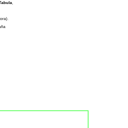
Tabula
,
ora).
aña