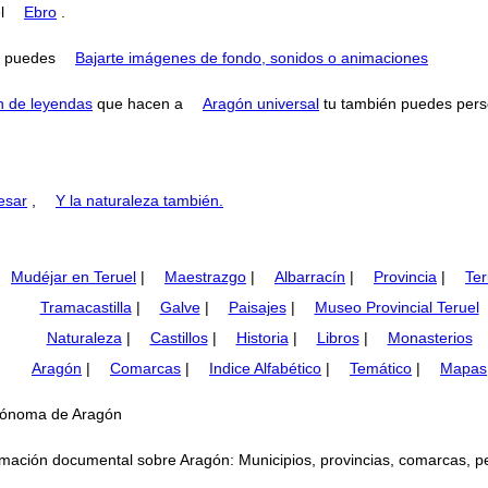
el
Ebro
.
puedes
Bajarte imágenes de fondo, sonidos o animaciones
n de leyendas
que hacen a
Aragón universal
tu también puedes perse
esar
,
Y la naturaleza también.
Mudéjar en Teruel
|
Maestrazgo
|
Albarracín
|
Provincia
|
Ter
Tramacastilla
|
Galve
|
Paisajes
|
Museo Provincial Teruel
Naturaleza
|
Castillos
|
Historia
|
Libros
|
Monasterios
Aragón
|
Comarcas
|
Indice Alfabético
|
Temático
|
Mapas
utónoma de Aragón
mación documental sobre Aragón: Municipios, provincias, comarcas, perso