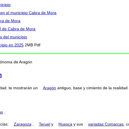
icipio
I en el municipio Cabra de Mora
bra de Mora
l de Cabra de Mora
s del municipio
cipio en 2025
2MB Pdf
utónoma de Aragón
n
dad. te mostrarán un
Aragón
antiguo, base y cimiento de la realidad 
as
.
ncias:
Zaragoza
,
Teruel
y
Huesca
y sus
variadas Comarcas
, 