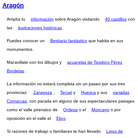
Aragón
Amplía tu
información
sobre Aragón visitando
40 castillos
con
las
ilustraciones históricas
.
Puedes conocer un
Bestiario fantástico
que habita en sus
monumentos.
Maravillate con los dibujos y
acuarelas de Teodoro Pérez
Bordetas
.
La información no estará completa sin un paseo por sus tres
provincias:
Zaragoza
,
Teruel
y
Huesca
y sus
variadas
Comarcas
, con parada en alguno de sus espectaculares paisajes
como el valle pirenaico de
Ordesa
o el
Moncayo
o por
oposición en el valle el
Ebro
.
Si razones de trabajo o familiares te han llevado
Lejos de