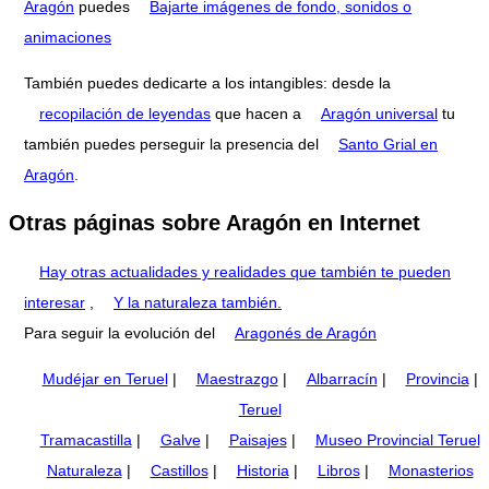
Aragón
puedes
Bajarte imágenes de fondo, sonidos o
animaciones
También puedes dedicarte a los intangibles: desde la
recopilación de leyendas
que hacen a
Aragón universal
tu
también puedes perseguir la presencia del
Santo Grial en
Aragón
.
Otras páginas sobre Aragón en Internet
Hay otras actualidades y realidades que también te pueden
interesar
,
Y la naturaleza también.
Para seguir la evolución del
Aragonés de Aragón
Mudéjar en Teruel
|
Maestrazgo
|
Albarracín
|
Provincia
|
Teruel
Tramacastilla
|
Galve
|
Paisajes
|
Museo Provincial Teruel
Naturaleza
|
Castillos
|
Historia
|
Libros
|
Monasterios