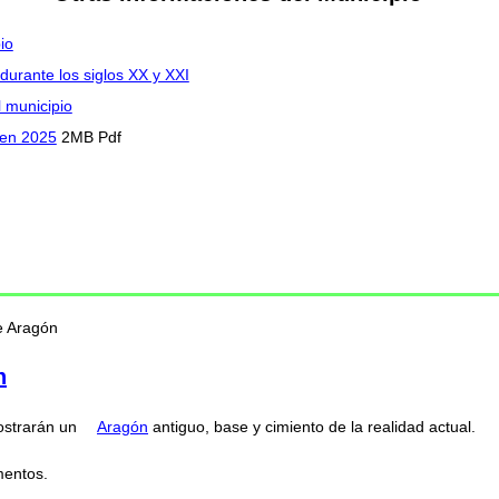
io
durante los siglos XX y XXI
l municipio
 en 2025
2MB Pdf
e Aragón
n
ostrarán un
Aragón
antiguo, base y cimiento de la realidad actual.
mentos.