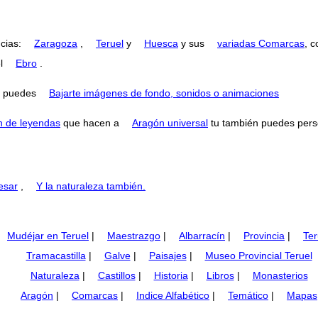
ncias:
Zaragoza
,
Teruel
y
Huesca
y sus
variadas Comarcas
, 
el
Ebro
.
puedes
Bajarte imágenes de fondo, sonidos o animaciones
n de leyendas
que hacen a
Aragón universal
tu también puedes perse
esar
,
Y la naturaleza también.
Mudéjar en Teruel
|
Maestrazgo
|
Albarracín
|
Provincia
|
Ter
Tramacastilla
|
Galve
|
Paisajes
|
Museo Provincial Teruel
Naturaleza
|
Castillos
|
Historia
|
Libros
|
Monasterios
Aragón
|
Comarcas
|
Indice Alfabético
|
Temático
|
Mapas