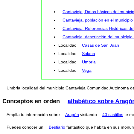
Cantavieja, Datos básicos del municip
Cantavieja, población en el municipio 
Cantavieja: Referencias Históricas de
Cantavieja, descripción del municipio
Localidad
Casas de San Juan
Localidad
Solana
Localidad
Umbria
Localidad
Vega
Umbria localidad del municipio Cantavieja Comunidad Autónoma d
Conceptos en orden
alfabético sobre Aragó
Amplía tu información sobre
Aragón
visitando
40 castillos
te m
Puedes conocer un
Bestiario
fantástico que habita en sus monu