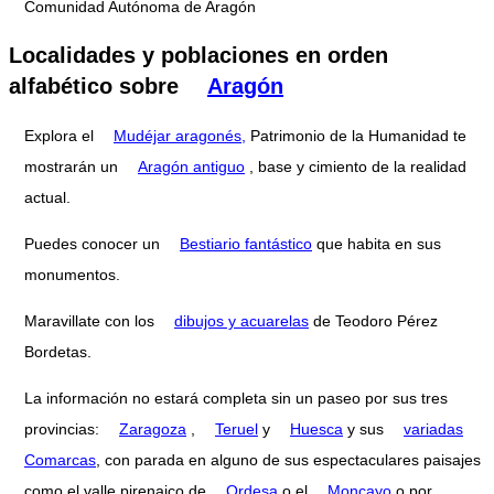
Comunidad Autónoma de Aragón
Localidades y poblaciones en orden
alfabético sobre
Aragón
Explora el
Mudéjar aragonés,
Patrimonio de la Humanidad te
mostrarán un
Aragón antiguo
, base y cimiento de la realidad
actual.
Puedes conocer un
Bestiario fantástico
que habita en sus
monumentos.
Maravillate con los
dibujos y acuarelas
de Teodoro Pérez
Bordetas.
La información no estará completa sin un paseo por sus tres
provincias:
Zaragoza
,
Teruel
y
Huesca
y sus
variadas
Comarcas
, con parada en alguno de sus espectaculares paisajes
como el valle pirenaico de
Ordesa
o el
Moncayo
o por