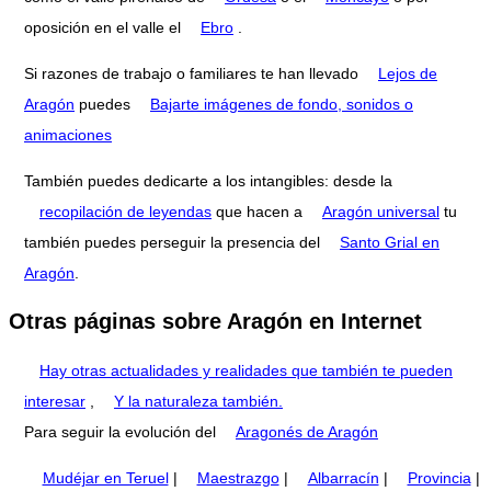
oposición en el valle el
Ebro
.
Si razones de trabajo o familiares te han llevado
Lejos de
Aragón
puedes
Bajarte imágenes de fondo, sonidos o
animaciones
También puedes dedicarte a los intangibles: desde la
recopilación de leyendas
que hacen a
Aragón universal
tu
también puedes perseguir la presencia del
Santo Grial en
Aragón
.
Otras páginas sobre Aragón en Internet
Hay otras actualidades y realidades que también te pueden
interesar
,
Y la naturaleza también.
Para seguir la evolución del
Aragonés de Aragón
Mudéjar en Teruel
|
Maestrazgo
|
Albarracín
|
Provincia
|