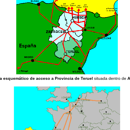
 esquemático de acceso a Provincia de Teruel
situada dentro de
A