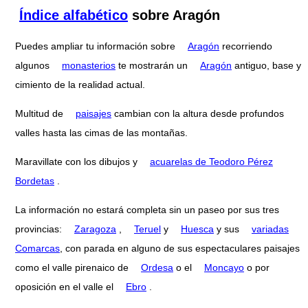
Índice alfabético
sobre Aragón
Puedes ampliar tu información sobre
Aragón
recorriendo
algunos
monasterios
te mostrarán un
Aragón
antiguo, base y
cimiento de la realidad actual.
Multitud de
paisajes
cambian con la altura desde profundos
valles hasta las cimas de las montañas.
Maravillate con los dibujos y
acuarelas de Teodoro Pérez
Bordetas
.
La información no estará completa sin un paseo por sus tres
provincias:
Zaragoza
,
Teruel
y
Huesca
y sus
variadas
Comarcas
, con parada en alguno de sus espectaculares paisajes
como el valle pirenaico de
Ordesa
o el
Moncayo
o por
oposición en el valle el
Ebro
.