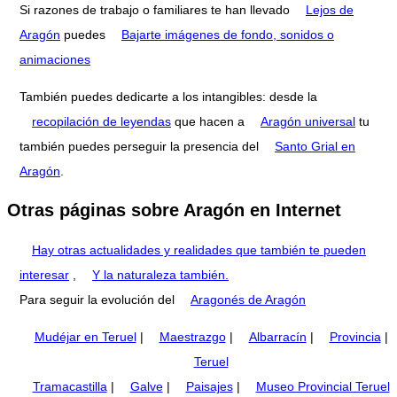
Si razones de trabajo o familiares te han llevado
Lejos de
Aragón
puedes
Bajarte imágenes de fondo, sonidos o
animaciones
También puedes dedicarte a los intangibles: desde la
recopilación de leyendas
que hacen a
Aragón universal
tu
también puedes perseguir la presencia del
Santo Grial en
Aragón
.
Otras páginas sobre Aragón en Internet
Hay otras actualidades y realidades que también te pueden
interesar
,
Y la naturaleza también.
Para seguir la evolución del
Aragonés de Aragón
Mudéjar en Teruel
|
Maestrazgo
|
Albarracín
|
Provincia
|
Teruel
Tramacastilla
|
Galve
|
Paisajes
|
Museo Provincial Teruel