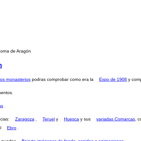
ónoma de Aragón
n
os monasterios
podras comprobar como era la
Expo de 1908
y comp
entos.
as
.
ncias:
Zaragoza
,
Teruel
y
Huesca
y sus
variadas Comarcas
, 
el
Ebro
.
puedes
Bajarte imágenes de fondo, sonidos o animaciones