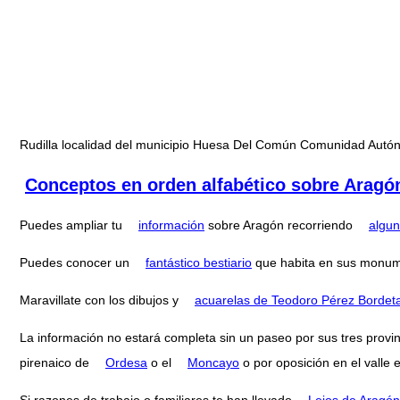
Rudilla localidad del municipio Huesa Del Común Comunidad Aut
Conceptos en orden alfabético sobre Aragó
Puedes ampliar tu
información
sobre Aragón recorriendo
algun
Puedes conocer un
fantástico bestiario
que habita en sus monum
Maravillate con los dibujos y
acuarelas de Teodoro Pérez Bordet
La información no estará completa sin un paseo por sus tres provi
pirenaico de
Ordesa
o el
Moncayo
o por oposición en el valle 
Si razones de trabajo o familiares te han llevado
Lejos de Aragón