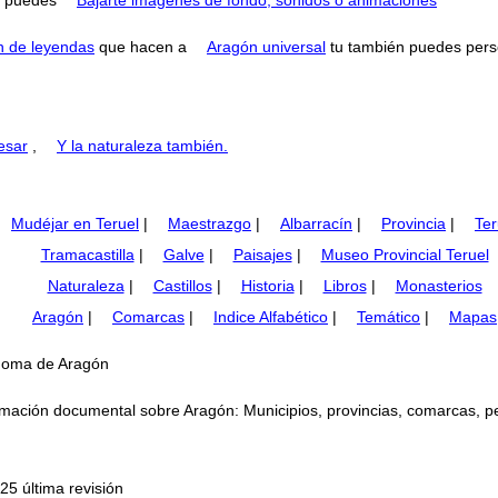
n de leyendas
que hacen a
Aragón universal
tu también puedes perse
esar
,
Y la naturaleza también.
Mudéjar en Teruel
|
Maestrazgo
|
Albarracín
|
Provincia
|
Ter
Tramacastilla
|
Galve
|
Paisajes
|
Museo Provincial Teruel
Naturaleza
|
Castillos
|
Historia
|
Libros
|
Monasterios
Aragón
|
Comarcas
|
Indice Alfabético
|
Temático
|
Mapas
ónoma de Aragón
mación documental sobre Aragón: Municipios, provincias, comarcas, perso
25 última revisión