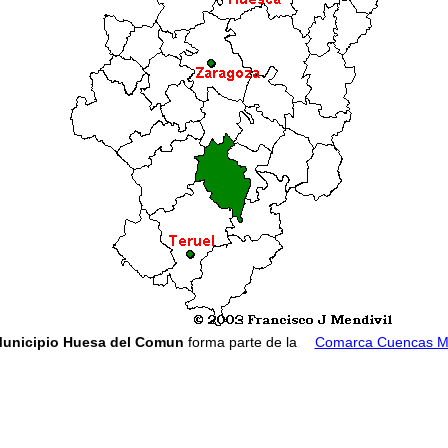
unicipio Huesa del Comun
forma parte de la
Comarca Cuencas M