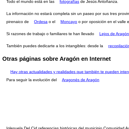
Todo el mundo está en las
fotografías
de Jesús Antoñanza.
La información no estará completa sin un paseo por sus tres provi
pirenaico de
Ordesa
o el
Moncayo
o por oposición en el valle 
Si razones de trabajo o familiares te han llevado
Lejos de Aragón
También puedes dedicarte a los intangibles: desde la
recopilació
Otras páginas sobre Aragón en Internet
Hay otras actualidades y realidades que también te pueden inter
Para seguir la evolución del
Aragonés de Aragón
Iglesuela Del Cid referencias históricas del municipio Comunidad