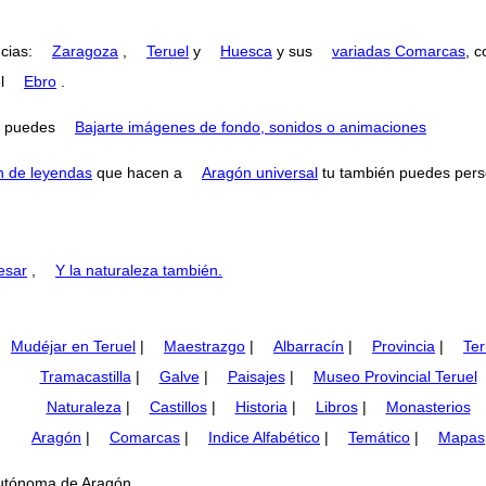
ncias:
Zaragoza
,
Teruel
y
Huesca
y sus
variadas Comarcas
, 
el
Ebro
.
puedes
Bajarte imágenes de fondo, sonidos o animaciones
n de leyendas
que hacen a
Aragón universal
tu también puedes perse
esar
,
Y la naturaleza también.
Mudéjar en Teruel
|
Maestrazgo
|
Albarracín
|
Provincia
|
Ter
Tramacastilla
|
Galve
|
Paisajes
|
Museo Provincial Teruel
Naturaleza
|
Castillos
|
Historia
|
Libros
|
Monasterios
Aragón
|
Comarcas
|
Indice Alfabético
|
Temático
|
Mapas
 Autónoma de Aragón