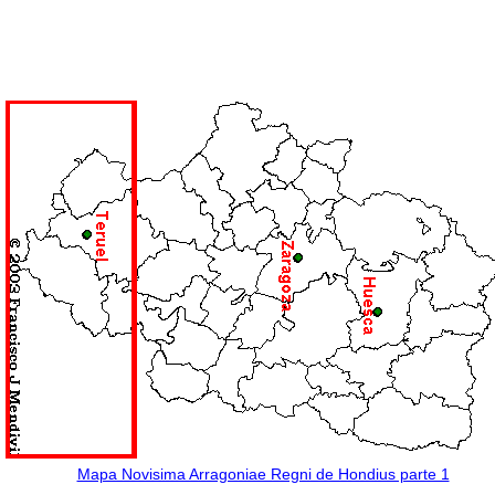
Mapa Novisima Arragoniae Regni de Hondius parte 1