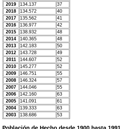
2019
134.137
37
2018
134.572
40
2017
135.562
41
2016
136.977
42
2015
138.932
48
2014
140.365
48
2013
142.183
50
2012
143.728
49
2011
144.607
52
2010
145.277
52
2009
146.751
55
2008
146.324
57
2007
144.046
55
2006
142.160
63
2005
141.091
61
2004
139.333
63
2003
138.686
53
Población de Hecho desde 1900 hasta 1991