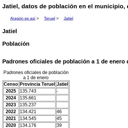
Jatiel, datos de población en el municipio,
Aragón es así
>
Teruel
>
Jatiel
Jatiel
Población
Padrones oficiales de población a 1 de enero
Padrones oficiales de población
a 1 de enero
Censo
Provincia Teruel
Jatiel
2025
135.743
-
2024
135.661
2023
135.237
2022
134.421
46
2021
134.545
45
2020
134.176
39