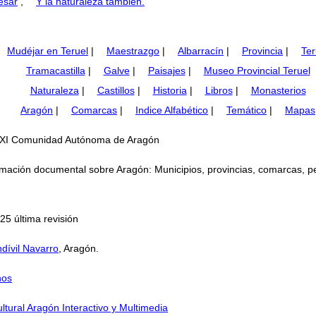
esar
,
Y la naturaleza también.
Mudéjar en Teruel
|
Maestrazgo
|
Albarracín
|
Provincia
|
Ter
Tramacastilla
|
Galve
|
Paisajes
|
Museo Provincial Teruel
Naturaleza
|
Castillos
|
Historia
|
Libros
|
Monasterios
Aragón
|
Comarcas
|
Indice Alfabético
|
Temático
|
Mapas
 y XXI Comunidad Autónoma de Aragón
mación documental sobre Aragón: Municipios, provincias, comarcas, perso
25 última revisión
dívil Navarro
, Aragón.
nos
ltural Aragón Interactivo y Multimedia