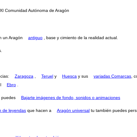
 y XXI Comunidad Autónoma de Aragón
án un Aragón
antiguo
, base y cimiento de la realidad actual.
s.
ncias:
Zaragoza
,
Teruel
y
Huesca
y sus
variadas Comarcas
, 
el
Ebro
.
puedes
Bajarte imágenes de fondo, sonidos o animaciones
n de leyendas
que hacen a
Aragón universal
tu también puedes perse