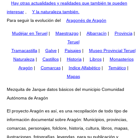
Hay otras actualidades y realidades que también te pueden
interesar
,
Y la naturaleza también.
Para seguir la evolución del
Aragonés de Aragón
Mudéjar en Teruel
|
Maestrazgo
|
Albarracín
|
Provincia
|
Teruel
Tramacastilla
|
Galve
|
Paisajes
|
Museo Provincial Teruel
Naturaleza
|
Castillos
|
Historia
|
Libros
|
Monasterios
Aragón
|
Comarcas
|
Indice Alfabético
|
Temático
|
Mapas
Mezquita de Jarque datos básicos del municipio Comunidad
Autónoma de Aragón
El proyecto Aragón es así, es una recopilación de todo tipo de
información documental sobre Aragón: Municipios, provincias,
comarcas, personajes, folclore, historia, cultura, libros, mapas,
ilustraciones, fotografías, leyendas, para su publicación y