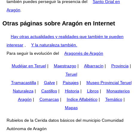
también puedes perseguir la presencia del
Santo Grial en
Aragón
.
Otras páginas sobre Aragón en Internet
Hay otras actualidades y realidades que también te pueden
interesar
,
Y la naturaleza también.
Para seguir la evolución del
Aragonés de Aragón
Mudéjar en Teruel
|
Maestrazgo
|
Albarracín
|
Provincia
|
Teruel
Tramacastilla
|
Galve
|
Paisajes
|
Museo Provincial Teruel
Naturaleza
|
Castillos
|
Historia
|
Libros
|
Monasterios
Aragón
|
Comarcas
|
Indice Alfabético
|
Temático
|
Mapas
Rubielos de la Cerida datos básicos del municipio Comunidad
Autónoma de Aragón