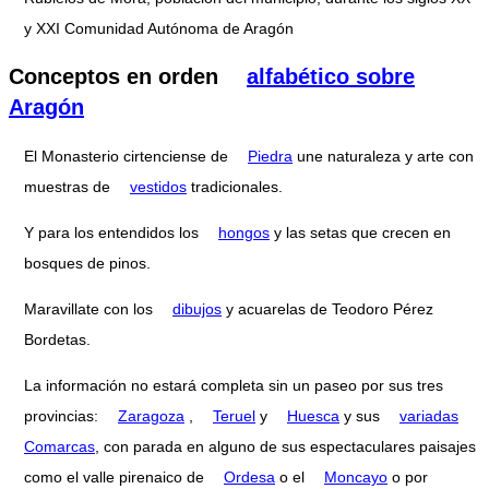
y XXI Comunidad Autónoma de Aragón
Conceptos en orden
alfabético sobre
Aragón
El Monasterio cirtenciense de
Piedra
une naturaleza y arte con
muestras de
vestidos
tradicionales.
Y para los entendidos los
hongos
y las setas que crecen en
bosques de pinos.
Maravillate con los
dibujos
y acuarelas de Teodoro Pérez
Bordetas.
La información no estará completa sin un paseo por sus tres
provincias:
Zaragoza
,
Teruel
y
Huesca
y sus
variadas
Comarcas
, con parada en alguno de sus espectaculares paisajes
como el valle pirenaico de
Ordesa
o el
Moncayo
o por