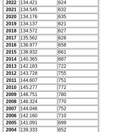
2022
134.421
624
2021
134.545
632
2020
134.176
635
2019
134.137
621
2018
134.572
627
2017
135.562
626
2016
136.977
658
2015
138.932
661
2014
140.365
687
2013
142.183
722
2012
143.728
755
2011
144.607
751
2010
145.277
772
2009
146.751
780
2008
146.324
770
2007
144.046
752
2006
142.160
710
2005
141.091
699
2004
139.333
652