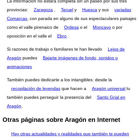
La información no estará completa sin un paseo por sus tres
provincias:
Zaragoza
,
Teruel
y
Huesca
y sus
variadas
Comarcas
, con parada en alguno de sus espectaculares paisajes
como el valle pirenaico de
Ordesa
o el
Moncayo
o por
oposición en el valle el
Ebro
.
Si razones de trabajo o familiares te han llevado
Lejos de
Aragón
puedes
Bajarte imágenes de fondo, sonidos o
animaciones
También puedes dedicarte a los intangibles: desde la
recopilación de leyendas
que hacen a
Aragón universal
tu
también puedes perseguir la presencia del
Santo Grial en
Aragón
.
Otras páginas sobre Aragón en Internet
Hay otras actualidades y realidades que también te pueden