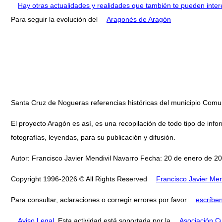
Hay otras actualidades y realidades que también te pueden inter
Para seguir la evolución del
Aragonés de Aragón
Santa Cruz de Nogueras referencias históricas del municipio Co
El proyecto Aragón es así, es una recopilación de todo tipo de infor
fotografías, leyendas, para su publicación y difusión.
Autor: Francisco Javier Mendivil Navarro Fecha: 20 de enero de 20
Copyright 1996-2026 © All Rights Reserved
Francisco Javier Men
Para consultar, aclaraciones o corregir errores por favor
escríbe
Aviso Legal
. Esta actividad está soportada por la
Asociación Cu