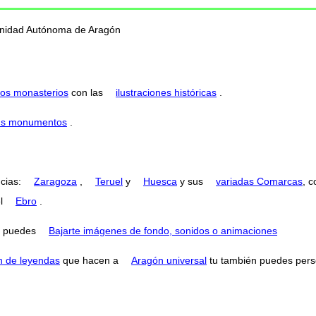
munidad Autónoma de Aragón
os monasterios
con las
ilustraciones históricas
.
 sus monumentos
.
ncias:
Zaragoza
,
Teruel
y
Huesca
y sus
variadas Comarcas
, 
el
Ebro
.
puedes
Bajarte imágenes de fondo, sonidos o animaciones
n de leyendas
que hacen a
Aragón universal
tu también puedes perse