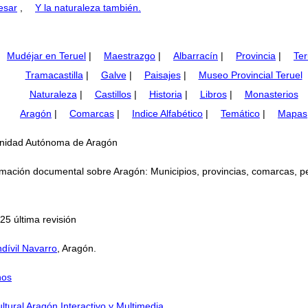
esar
,
Y la naturaleza también.
Mudéjar en Teruel
|
Maestrazgo
|
Albarracín
|
Provincia
|
Ter
Tramacastilla
|
Galve
|
Paisajes
|
Museo Provincial Teruel
Naturaleza
|
Castillos
|
Historia
|
Libros
|
Monasterios
Aragón
|
Comarcas
|
Indice Alfabético
|
Temático
|
Mapas
munidad Autónoma de Aragón
mación documental sobre Aragón: Municipios, provincias, comarcas, perso
25 última revisión
dívil Navarro
, Aragón.
nos
ltural Aragón Interactivo y Multimedia