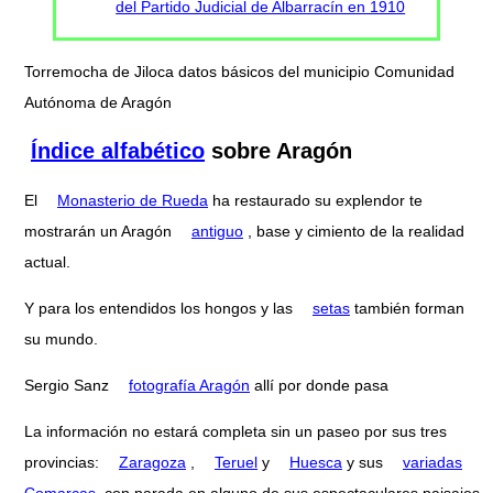
del Partido Judicial de Albarracín en 1910
Torremocha de Jiloca datos básicos del municipio Comunidad
Autónoma de Aragón
Índice alfabético
sobre Aragón
El
Monasterio de Rueda
ha restaurado su explendor te
mostrarán un Aragón
antiguo
, base y cimiento de la realidad
actual.
Y para los entendidos los hongos y las
setas
también forman
su mundo.
Sergio Sanz
fotografía Aragón
allí por donde pasa
La información no estará completa sin un paseo por sus tres
provincias:
Zaragoza
,
Teruel
y
Huesca
y sus
variadas
Comarcas
, con parada en alguno de sus espectaculares paisajes