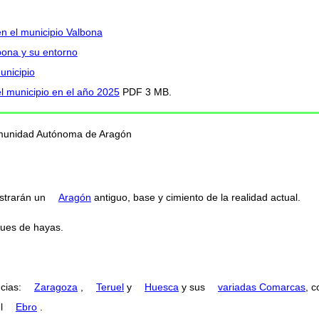
en el municipio Valbona
bona y su entorno
unicipio
l municipio en el año 2025
PDF 3 MB.
Comunidad Autónoma de Aragón
strarán un
Aragón
antiguo, base y cimiento de la realidad actual.
ues de hayas.
ncias:
Zaragoza
,
Teruel
y
Huesca
y sus
variadas Comarcas
, 
el
Ebro
.