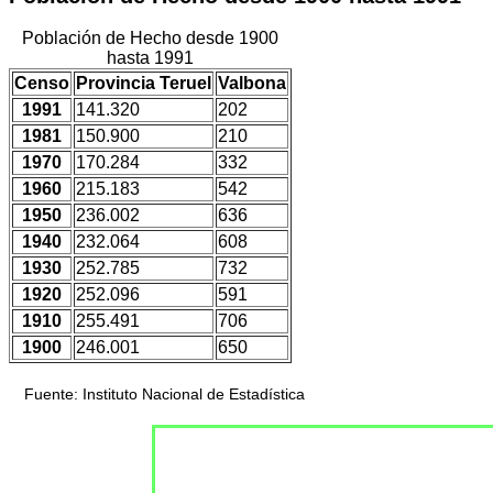
Población de Hecho desde 1900
hasta 1991
Censo
Provincia Teruel
Valbona
1991
141.320
202
1981
150.900
210
1970
170.284
332
1960
215.183
542
1950
236.002
636
1940
232.064
608
1930
252.785
732
1920
252.096
591
1910
255.491
706
1900
246.001
650
Fuente: Instituto Nacional de Estadística