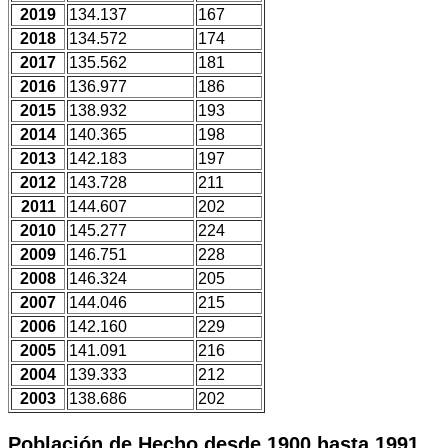
2019
134.137
167
2018
134.572
174
2017
135.562
181
2016
136.977
186
2015
138.932
193
2014
140.365
198
2013
142.183
197
2012
143.728
211
2011
144.607
202
2010
145.277
224
2009
146.751
228
2008
146.324
205
2007
144.046
215
2006
142.160
229
2005
141.091
216
2004
139.333
212
2003
138.686
202
Población de Hecho desde 1900 hasta 1991