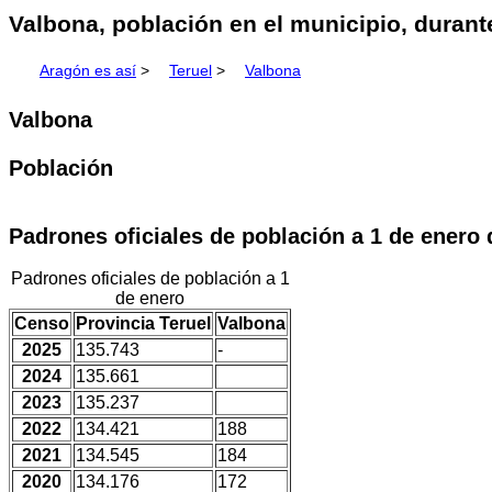
Valbona, población en el municipio, durante
Aragón es así
>
Teruel
>
Valbona
Valbona
Población
Padrones oficiales de población a 1 de enero
Padrones oficiales de población a 1
de enero
Censo
Provincia Teruel
Valbona
2025
135.743
-
2024
135.661
2023
135.237
2022
134.421
188
2021
134.545
184
2020
134.176
172