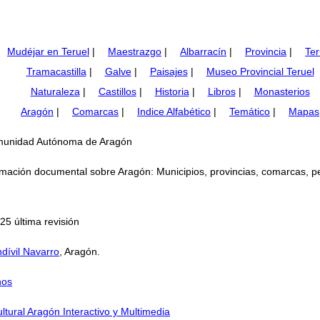
Mudéjar en Teruel
|
Maestrazgo
|
Albarracín
|
Provincia
|
Ter
Tramacastilla
|
Galve
|
Paisajes
|
Museo Provincial Teruel
Naturaleza
|
Castillos
|
Historia
|
Libros
|
Monasterios
Aragón
|
Comarcas
|
Indice Alfabético
|
Temático
|
Mapas
Comunidad Autónoma de Aragón
mación documental sobre Aragón: Municipios, provincias, comarcas, perso
25 última revisión
dívil Navarro
, Aragón.
nos
ltural Aragón Interactivo y Multimedia