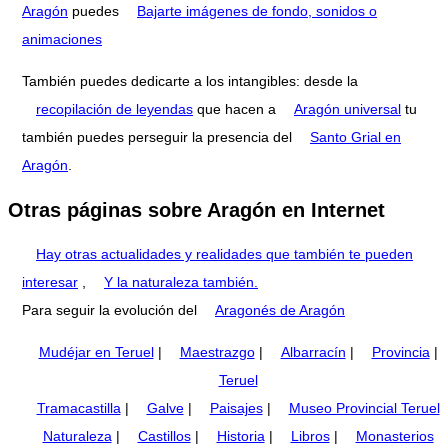
Aragón
puedes
Bajarte imágenes de fondo, sonidos o
animaciones
También puedes dedicarte a los intangibles: desde la
recopilación de leyendas
que hacen a
Aragón universal
tu
también puedes perseguir la presencia del
Santo Grial en
Aragón
.
Otras páginas sobre Aragón en Internet
Hay otras actualidades y realidades que también te pueden
interesar
,
Y la naturaleza también.
Para seguir la evolución del
Aragonés de Aragón
Mudéjar en Teruel
|
Maestrazgo
|
Albarracín
|
Provincia
|
Teruel
Tramacastilla
|
Galve
|
Paisajes
|
Museo Provincial Teruel
Naturaleza
|
Castillos
|
Historia
|
Libros
|
Monasterios