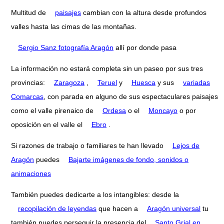
Multitud de
paisajes
cambian con la altura desde profundos
valles hasta las cimas de las montañas.
Sergio Sanz fotografía Aragón
allí por donde pasa
La información no estará completa sin un paseo por sus tres
provincias:
Zaragoza
,
Teruel
y
Huesca
y sus
variadas
Comarcas
, con parada en alguno de sus espectaculares paisajes
como el valle pirenaico de
Ordesa
o el
Moncayo
o por
oposición en el valle el
Ebro
.
Si razones de trabajo o familiares te han llevado
Lejos de
Aragón
puedes
Bajarte imágenes de fondo, sonidos o
animaciones
También puedes dedicarte a los intangibles: desde la
recopilación de leyendas
que hacen a
Aragón universal
tu
también puedes perseguir la presencia del
Santo Grial en