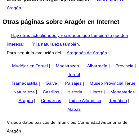
Aragón
.
Otras páginas sobre Aragón en Internet
Hay otras actualidades y realidades que también te pueden
interesar
,
Y la naturaleza también.
Para seguir la evolución del
Aragonés de Aragón
Mudéjar en Teruel
|
Maestrazgo
|
Albarracín
|
Provincia
|
Teruel
Tramacastilla
|
Galve
|
Paisajes
|
Museo Provincial Teruel
Naturaleza
|
Castillos
|
Historia
|
Libros
|
Monasterios
Aragón
|
Comarcas
|
Indice Alfabético
|
Temático
|
Mapas
Visiedo datos básicos del municipio Comunidad Autónoma de
Aragón