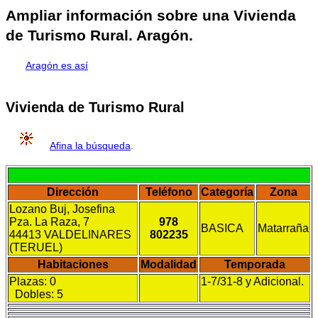
Ampliar información sobre una Vivienda
de Turismo Rural. Aragón.
Aragón es así
Vivienda de Turismo Rural
Afina la búsqueda
.
Dirección
Teléfono
Categoría
Zona
Lozano Buj, Josefina
Pza. La Raza, 7
978
BASICA
Matarraña
44413 VALDELINARES
802235
(TERUEL)
Habitaciones
Modalidad
Temporada
Plazas: 0
1-7/31-8 y Adicional.
Dobles: 5