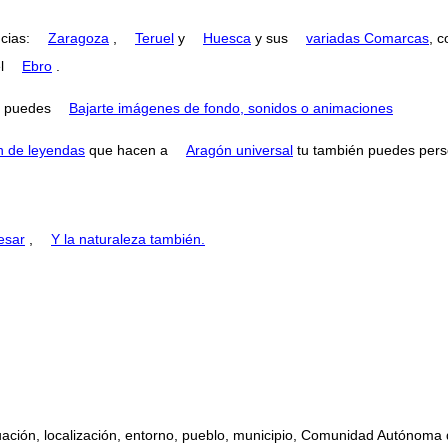
ncias:
Zaragoza
,
Teruel
y
Huesca
y sus
variadas Comarcas
, 
el
Ebro
.
puedes
Bajarte imágenes de fondo, sonidos o animaciones
n de leyendas
que hacen a
Aragón universal
tu también puedes perse
esar
,
Y la naturaleza también.
uación, localización, entorno, pueblo, municipio, Comunidad Autónoma 