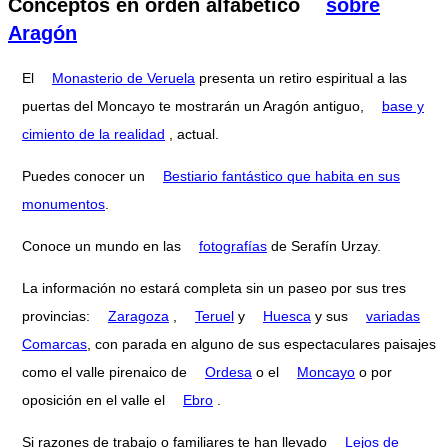
Conceptos en orden alfabético
sobre
Aragón
El
Monasterio de Veruela
presenta un retiro espiritual a las
puertas del Moncayo te mostrarán un Aragón antiguo,
base y
cimiento de la realidad
, actual.
Puedes conocer un
Bestiario fantástico que habita en sus
monumentos
.
Conoce un mundo en las
fotografías
de Serafín Urzay.
La información no estará completa sin un paseo por sus tres
provincias:
Zaragoza
,
Teruel
y
Huesca
y sus
variadas
Comarcas
, con parada en alguno de sus espectaculares paisajes
como el valle pirenaico de
Ordesa
o el
Moncayo
o por
oposición en el valle el
Ebro
.
Si razones de trabajo o familiares te han llevado
Lejos de