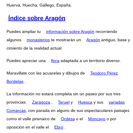
Huerva, Huecha, Gállego, España.
Índice sobre Aragón
Puedes ampliar tu
información sobre Aragón
recorriendo
algunos
monasterios
te mostrarán un
Aragón
antiguo, base y
cimiento de la realidad actual.
Puedes apreciar una
flora
adaptada a un territorio diverso.
Maravillate con las acuarelas y dibujos de
Teodoro Pérez
Bordetas
.
La información no estará completa sin un paseo por sus tres
provincias:
Zaragoza
,
Teruel
y
Huesca
y sus
variadas
Comarcas
, con parada en alguno de sus espectaculares paisajes
como el valle pirenaico de
Ordesa
o el
Moncayo
o por
oposición en el valle el
Ebro
.