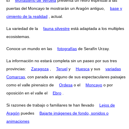
El
Monasterio de Veruela
presenta un retiro espiritual a las
puertas del Moncayo te mostrarán un Aragón antiguo,
base y
cimiento de la realidad
, actual.
La variedad de la
fauna silvestre
está adaptada a los multiples
ecosistemas.
Conoce un mundo en las
fotografías
de Serafín Urzay.
La información no estará completa sin un paseo por sus tres
provincias:
Zaragoza
,
Teruel
y
Huesca
y sus
variadas
Comarcas
, con parada en alguno de sus espectaculares paisajes
como el valle pirenaico de
Ordesa
o el
Moncayo
o por
oposición en el valle el
Ebro
.
Si razones de trabajo o familiares te han llevado
Lejos de
Aragón
puedes
Bajarte imágenes de fondo, sonidos o
animaciones