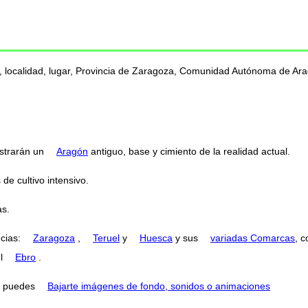
o, localidad, lugar, Provincia de Zaragoza, Comunidad Autónoma de Ara
strarán un
Aragón
antiguo, base y cimiento de la realidad actual.
e cultivo intensivo.
s.
ncias:
Zaragoza
,
Teruel
y
Huesca
y sus
variadas Comarcas
, 
el
Ebro
.
puedes
Bajarte imágenes de fondo, sonidos o animaciones