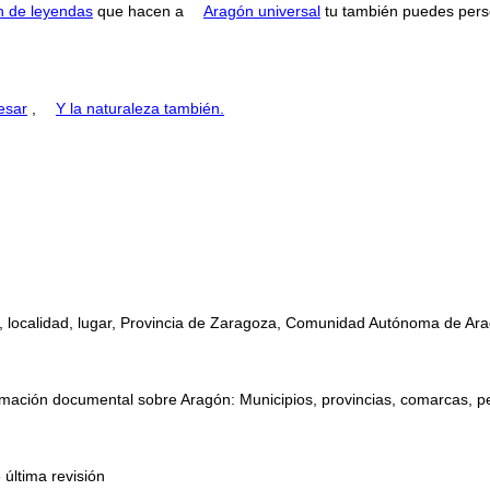
n de leyendas
que hacen a
Aragón universal
tu también puedes perse
esar
,
Y la naturaleza también.
o, localidad, lugar, Provincia de Zaragoza, Comunidad Autónoma de Ara
mación documental sobre Aragón: Municipios, provincias, comarcas, perso
 última revisión