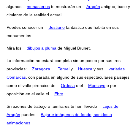
algunos
monasterios
te mostrarán un
Aragón
antiguo, base y
cimiento de la realidad actual.
Puedes conocer un
Bestiario
fantástico que habita en sus
monumentos.
Mira los
dibujos a pluma
de Miguel Brunet.
La información no estará completa sin un paseo por sus tres
provincias:
Zaragoza
,
Teruel
y
Huesca
y sus
variadas
Comarcas
, con parada en alguno de sus espectaculares paisajes
como el valle pirenaico de
Ordesa
o el
Moncayo
o por
oposición en el valle el
Ebro
.
Si razones de trabajo o familiares te han llevado
Lejos de
Aragón
puedes
Bajarte imágenes de fondo, sonidos o
animaciones