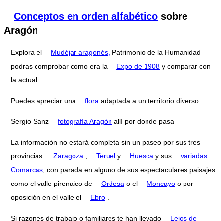
Conceptos en orden alfabético
sobre
Aragón
Explora el
Mudéjar aragonés,
Patrimonio de la Humanidad
podras comprobar como era la
Expo de 1908
y comparar con
la actual.
Puedes apreciar una
flora
adaptada a un territorio diverso.
Sergio Sanz
fotografía Aragón
allí por donde pasa
La información no estará completa sin un paseo por sus tres
provincias:
Zaragoza
,
Teruel
y
Huesca
y sus
variadas
Comarcas
, con parada en alguno de sus espectaculares paisajes
como el valle pirenaico de
Ordesa
o el
Moncayo
o por
oposición en el valle el
Ebro
.
Si razones de trabajo o familiares te han llevado
Lejos de