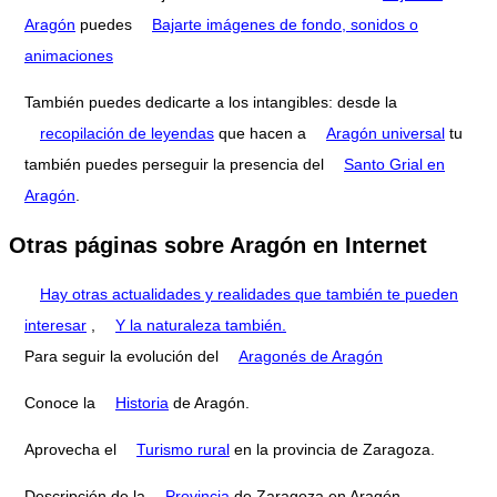
Aragón
puedes
Bajarte imágenes de fondo, sonidos o
animaciones
También puedes dedicarte a los intangibles: desde la
recopilación de leyendas
que hacen a
Aragón universal
tu
también puedes perseguir la presencia del
Santo Grial en
Aragón
.
Otras páginas sobre Aragón en Internet
Hay otras actualidades y realidades que también te pueden
interesar
,
Y la naturaleza también.
Para seguir la evolución del
Aragonés de Aragón
Conoce la
Historia
de Aragón.
Aprovecha el
Turismo rural
en la provincia de Zaragoza.
Descripción de la
Provincia
de Zaragoza en Aragón.