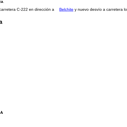
za
.
 carretera C-222 en dirección a
Belchite
y nuevo desvío a carretera lo
a