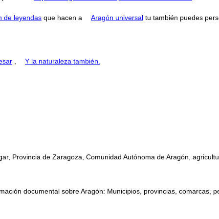
n de leyendas
que hacen a
Aragón universal
tu también puedes perse
esar
,
Y la naturaleza también.
ugar, Provincia de Zaragoza, Comunidad Autónoma de Aragón, agricultur
mación documental sobre Aragón: Municipios, provincias, comarcas, perso