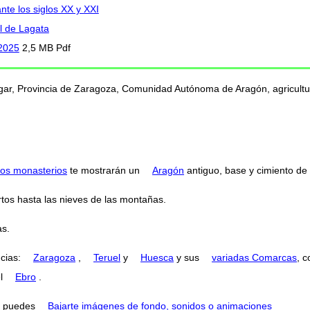
nte los siglos XX y XXI
l de Lagata
 2025
2,5 MB Pdf
ugar, Provincia de Zaragoza, Comunidad Autónoma de Aragón, agricultur
os monasterios
te mostrarán un
Aragón
antiguo, base y cimiento de l
tos hasta las nieves de las montañas.
s.
ncias:
Zaragoza
,
Teruel
y
Huesca
y sus
variadas Comarcas
, 
el
Ebro
.
puedes
Bajarte imágenes de fondo, sonidos o animaciones