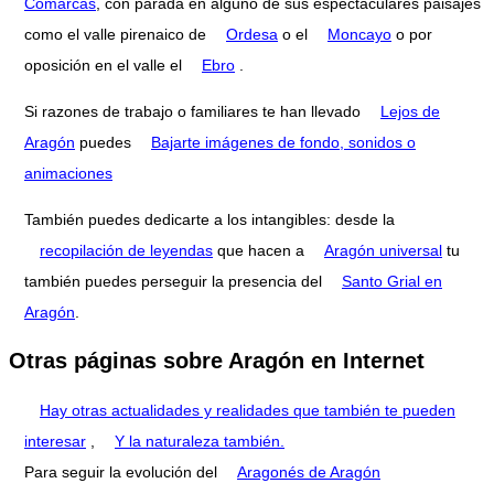
Comarcas
, con parada en alguno de sus espectaculares paisajes
como el valle pirenaico de
Ordesa
o el
Moncayo
o por
oposición en el valle el
Ebro
.
Si razones de trabajo o familiares te han llevado
Lejos de
Aragón
puedes
Bajarte imágenes de fondo, sonidos o
animaciones
También puedes dedicarte a los intangibles: desde la
recopilación de leyendas
que hacen a
Aragón universal
tu
también puedes perseguir la presencia del
Santo Grial en
Aragón
.
Otras páginas sobre Aragón en Internet
Hay otras actualidades y realidades que también te pueden
interesar
,
Y la naturaleza también.
Para seguir la evolución del
Aragonés de Aragón