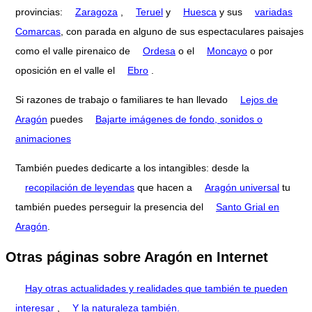
provincias:
Zaragoza
,
Teruel
y
Huesca
y sus
variadas
Comarcas
, con parada en alguno de sus espectaculares paisajes
como el valle pirenaico de
Ordesa
o el
Moncayo
o por
oposición en el valle el
Ebro
.
Si razones de trabajo o familiares te han llevado
Lejos de
Aragón
puedes
Bajarte imágenes de fondo, sonidos o
animaciones
También puedes dedicarte a los intangibles: desde la
recopilación de leyendas
que hacen a
Aragón universal
tu
también puedes perseguir la presencia del
Santo Grial en
Aragón
.
Otras páginas sobre Aragón en Internet
Hay otras actualidades y realidades que también te pueden
interesar
,
Y la naturaleza también.