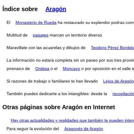
Índice sobre
Aragón
El
Monasterio de Rueda
ha restaurado su explendor podras com
Multitud de
paisajes
marcan un territorio diverso.
Maravillate con las acuarelas y dibujos de
Teodoro Pérez Bordet
La información no estará completa sin un paseo por sus tres provi
pirenaico de
Ordesa
o el
Moncayo
o por oposición en el valle 
Si razones de trabajo o familiares te han llevado
Lejos de Aragón
También puedes dedicarte a los intangibles: desde la
recopilació
Otras páginas sobre Aragón en Internet
Hay otras actualidades y realidades que también te pueden inter
Para seguir la evolución del
Aragonés de Aragón