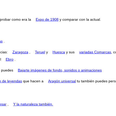
probar como era la
Expo de 1908
y comparar con la actual.
as
.
ncias:
Zaragoza
,
Teruel
y
Huesca
y sus
variadas Comarcas
, 
el
Ebro
.
puedes
Bajarte imágenes de fondo, sonidos o animaciones
n de leyendas
que hacen a
Aragón universal
tu también puedes perse
esar
,
Y la naturaleza también.