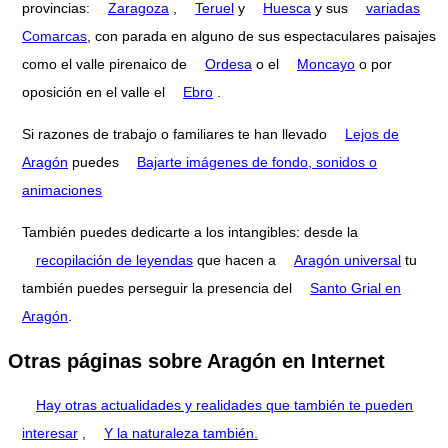
provincias:
Zaragoza
,
Teruel
y
Huesca
y sus
variadas
Comarcas
, con parada en alguno de sus espectaculares paisajes
como el valle pirenaico de
Ordesa
o el
Moncayo
o por
oposición en el valle el
Ebro
.
Si razones de trabajo o familiares te han llevado
Lejos de
Aragón
puedes
Bajarte imágenes de fondo, sonidos o
animaciones
También puedes dedicarte a los intangibles: desde la
recopilación de leyendas
que hacen a
Aragón universal
tu
también puedes perseguir la presencia del
Santo Grial en
Aragón
.
Otras páginas sobre Aragón en Internet
Hay otras actualidades y realidades que también te pueden
interesar
,
Y la naturaleza también.