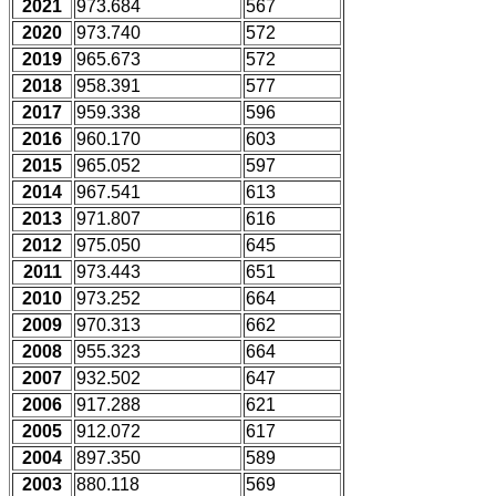
2021
973.684
567
2020
973.740
572
2019
965.673
572
2018
958.391
577
2017
959.338
596
2016
960.170
603
2015
965.052
597
2014
967.541
613
2013
971.807
616
2012
975.050
645
2011
973.443
651
2010
973.252
664
2009
970.313
662
2008
955.323
664
2007
932.502
647
2006
917.288
621
2005
912.072
617
2004
897.350
589
2003
880.118
569