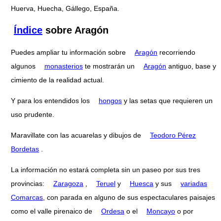
Huerva, Huecha, Gállego, España.
Índice
sobre Aragón
Puedes ampliar tu información sobre
Aragón
recorriendo
algunos
monasterios
te mostrarán un
Aragón
antiguo, base y
cimiento de la realidad actual.
Y para los entendidos los
hongos
y las setas que requieren un
uso prudente.
Maravillate con las acuarelas y dibujos de
Teodoro Pérez
Bordetas
.
La información no estará completa sin un paseo por sus tres
provincias:
Zaragoza
,
Teruel
y
Huesca
y sus
variadas
Comarcas
, con parada en alguno de sus espectaculares paisajes
como el valle pirenaico de
Ordesa
o el
Moncayo
o por