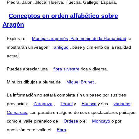
Piedra, Jalón, Jiloca, Huerva, Huecha, Gállego, España.
Conceptos en orden alfabético sobre
Aragón
Explora el
Mudéjar aragonés, Patrimonio de la Humanidad
te
mostrarán un Aragón
antiguo
, base y cimiento de la realidad
actual.
Puedes apreciar una
flora silvestre
rica y diversa.
Mira los dibujos a pluma de
Miguel Brunet
.
La información no estará completa sin un paseo por sus tres
provincias:
Zaragoza
,
Teruel
y
Huesca
y sus
variadas
Comarcas
, con parada en alguno de sus espectaculares paisajes
como el valle pirenaico de
Ordesa
o el
Moncayo
o por
oposición en el valle el
Ebro
.