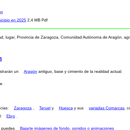
ón
icipio en 2025
2,4 MB Pdf
ad, lugar, Provincia de Zaragoza, Comunidad Autónoma de Aragón, agric
n
strarán un
Aragón
antiguo, base y cimiento de la realidad actual.
e.
ncias:
Zaragoza
,
Teruel
y
Huesca
y sus
variadas Comarcas
, 
el
Ebro
.
puedes
Bajarte imágenes de fondo, sonidos o animaciones