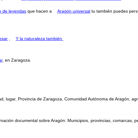
n de leyendas
que hacen a
Aragón universal
tu también puedes perse
esar
,
Y la naturaleza también.
ar
, en Zaragoza.
ad, lugar, Provincia de Zaragoza, Comunidad Autónoma de Aragón, agric
mación documental sobre Aragón: Municipios, provincias, comarcas, perso