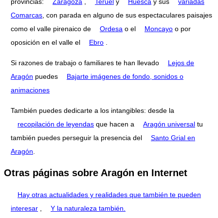
provincias:
Zaragoza
,
Teruel
y
Huesca
y sus
variadas
Comarcas
, con parada en alguno de sus espectaculares paisajes
como el valle pirenaico de
Ordesa
o el
Moncayo
o por
oposición en el valle el
Ebro
.
Si razones de trabajo o familiares te han llevado
Lejos de
Aragón
puedes
Bajarte imágenes de fondo, sonidos o
animaciones
También puedes dedicarte a los intangibles: desde la
recopilación de leyendas
que hacen a
Aragón universal
tu
también puedes perseguir la presencia del
Santo Grial en
Aragón
.
Otras páginas sobre Aragón en Internet
Hay otras actualidades y realidades que también te pueden
interesar
,
Y la naturaleza también.