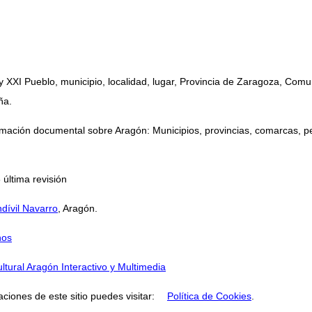
 y XXI Pueblo, municipio, localidad, lugar, Provincia de Zaragoza, C
ña.
mación documental sobre Aragón: Municipios, provincias, comarcas, perso
 última revisión
dívil Navarro
, Aragón.
nos
ltural Aragón Interactivo y Multimedia
aciones de este sitio puedes visitar:
Política de Cookies
.