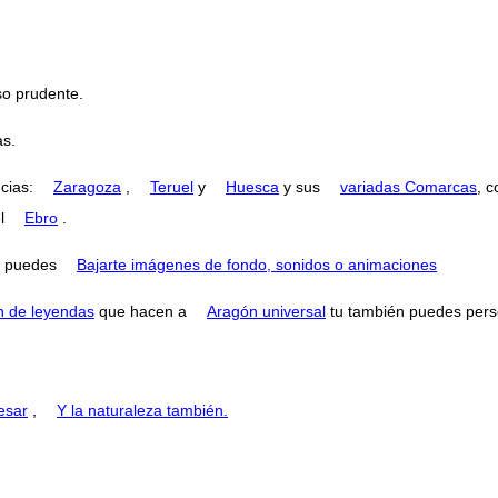
o prudente.
as.
ncias:
Zaragoza
,
Teruel
y
Huesca
y sus
variadas Comarcas
, 
el
Ebro
.
puedes
Bajarte imágenes de fondo, sonidos o animaciones
n de leyendas
que hacen a
Aragón universal
tu también puedes perse
esar
,
Y la naturaleza también.