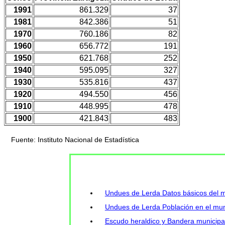
1991
861.329
37
1981
842.386
51
1970
760.186
82
1960
656.772
191
1950
621.768
252
1940
595.095
327
1930
535.816
437
1920
494.550
456
1910
448.995
478
1900
421.843
483
Fuente: Instituto Nacional de Estadística
Undues de Lerda Datos básicos del m
Undues de Lerda Población en el muni
Escudo heraldico y Bandera municip