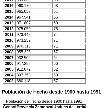
2016
960.170
58
2015
965.052
61
2014
967.541
56
2013
971.807
60
2012
975.050
76
2011
973.443
74
2010
973.252
71
2009
970.313
71
2008
955.323
67
2007
932.502
64
2006
917.288
66
2005
912.072
62
2004
897.350
60
2003
880.118
57
Población de Hecho desde 1900 hasta 1991
Población de Hecho desde 1900 hasta 1991
Censo
Provincia Zaragoza
Undués de Lerda