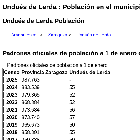
Undués de Lerda : Población en el municipi
Undués de Lerda Población
Aragón es así
>
Zaragoza
>
Undués de Lerda
Padrones oficiales de población a 1 de enero
Padrones oficiales de población a 1 de enero
Censo
Provincia Zaragoza
Undués de Lerda
2025
987.763
-
2024
983.539
55
2023
979.365
52
2022
968.884
52
2021
973.684
56
2020
973.740
57
2019
965.673
50
2018
958.391
55
2017
959.338
59