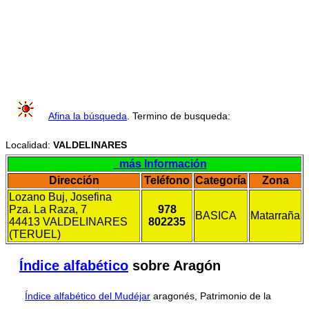
Afina la búsqueda
. Termino de busqueda:
Localidad:
VALDELINARES
más Información
Dirección
Teléfono
Categoría
Zona
Lozano Buj, Josefina
Pza. La Raza, 7
978
BASICA
Matarraña
44413 VALDELINARES
802235
(TERUEL)
Índice alfabético
sobre Aragón
Índice alfabético del Mudéjar
aragonés, Patrimonio de la