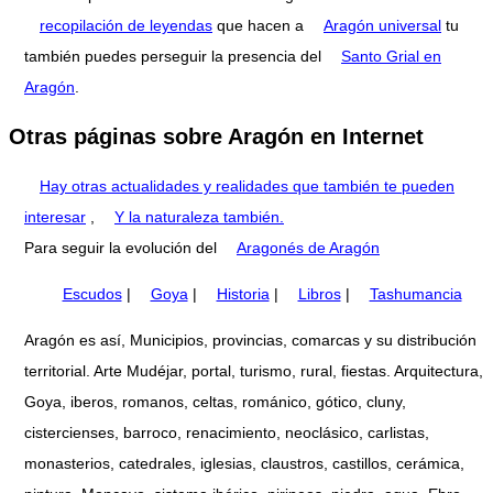
recopilación de leyendas
que hacen a
Aragón universal
tu
también puedes perseguir la presencia del
Santo Grial en
Aragón
.
Otras páginas sobre Aragón en Internet
Hay otras actualidades y realidades que también te pueden
interesar
,
Y la naturaleza también.
Para seguir la evolución del
Aragonés de Aragón
Escudos
|
Goya
|
Historia
|
Libros
|
Tashumancia
Aragón es así, Municipios, provincias, comarcas y su distribución
territorial. Arte Mudéjar, portal, turismo, rural, fiestas. Arquitectura,
Goya, iberos, romanos, celtas, románico, gótico, cluny,
cistercienses, barroco, renacimiento, neoclásico, carlistas,
monasterios, catedrales, iglesias, claustros, castillos, cerámica,